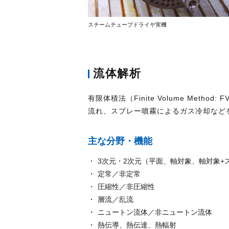
スチームチューブドライヤ実機
流体解析
有限体積法（Finite Volume M
流れ、スプレー噴霧によるガス冷却など
主な分野・機能
3次元・2次元（平面、軸対象、軸対象+
定常／非定常
圧縮性／非圧縮性
層流／乱流
ニュートン流体／非ニュートン流体
熱伝導、熱伝達、熱輻射