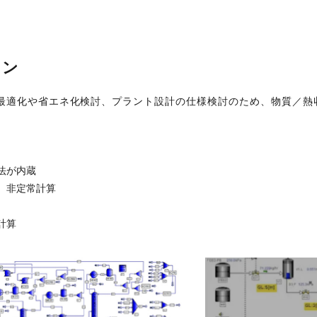
ョン
最適化や省エネ化検討、プラント設計の仕様検討のため、物質／熱
法が内蔵
、非定常計算
計算