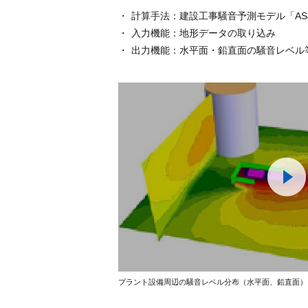
計算手法：建設工事騒音予測モデル「ASJ CN-Mod
入力機能：地形データの取り込み
出力機能：水平面・鉛直面の騒音レベル
プラント設備周辺の騒音レベル分布（水平面、鉛直面）