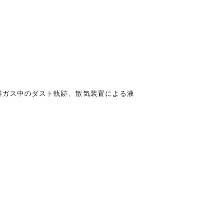
分布、排ガス中のダスト軌跡、散気装置による液