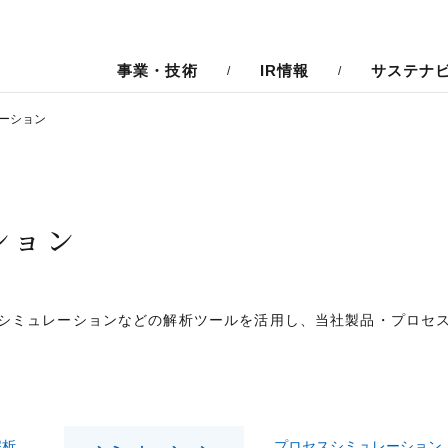
人材戦略
オープンイノベーション
労働安全衛生
技報
事業・技術
IR情報
サステナ
ーション
ション
シミュレーションなどの解析ツールを活用し、当社製品・プロセ
解析
プロセスシミュレーション