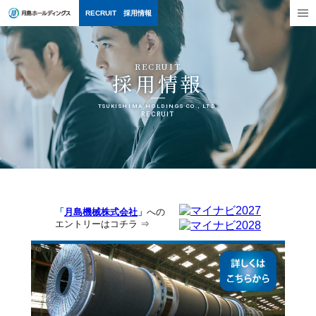
MEN
RECRUIT 採用情報
RECRUIT
採用情報
TSUKISHIMA HOLDINGS CO., LTD.
RECRUIT
「
月島機械株式会社
」
への
エントリーはコチラ ⇒