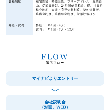
各種制度
在宅勤務・時差出勤、フリーアドレス、服装自
由、従業員表彰、24時間健康相談、寮、社員持
株会制度、介護・育児休業制度、契約保養所、
退職金制度、退職年金制度、財形貯蓄ほか
昇給・賞与
昇給：
年1回（4月）
賞与：
年2回（7月・12月）
FLOW
選考フロー
マイナビよりエントリー
会社説明会
（対面、WEB）