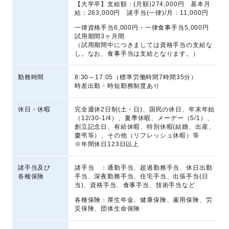
【大学卒】
支給額：(月額)274,000円 基本月
給：263,000円 諸手当(一律)/月：11,000円
一律資格手当6,000円・一律食事手当5,000円
試用期間3ヶ月間
（試用期間中につきましては資格手当の支給な
し。なお、食事手当は支給となります。）
勤務時間
8:30～17:05（標準労働時間7時間35分）
時差出勤・時短勤務制度あり
休日・休暇
完全週休2日制(土・日)、国民の休日、年末年始
（12/30-1/4）、夏季休暇、メーデー（5/1）、
創立記念日、有給休暇、特別休暇(結婚、出産、
慶弔等）、その他（リフレッシュ休暇）等
※年間休日123日以上
諸手当及び
諸手当 ：
通勤手当、超過勤務手当、休日出勤
各種保険
手当、深夜勤務手当、住宅手当、出張手当(日
当)、資格手当、食事手当、技術手当など
各種保険：
厚生年金、健康保険、雇用保険、労
災保険、団体生命保険