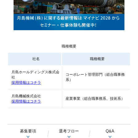
職種概要
社名
職種概要
月島ホールディングス株式会
コーポレート管理部門（総合職事務
社
系）
採用情報はコチラ
月島機械株式会社
産業事業（総合職事務系、技術系）
採用情報はコチラ
募集要項
選考フロー
Q&A