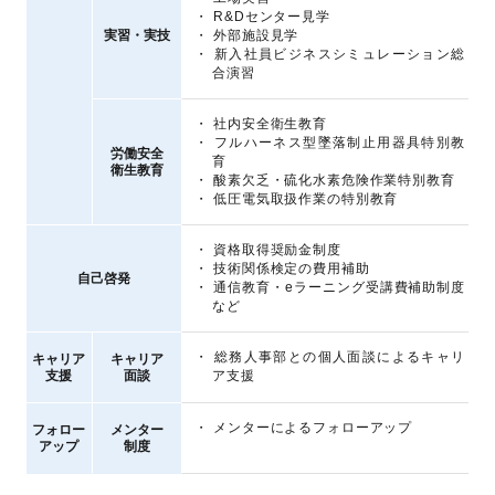
R&Dセンター見学
共通教育
実習・実技
外部施設見学
新入社員ビジネスシミュレーション総
合演習
社内安全衛生教育
フルハーネス型墜落制止用器具特別教
労働安全
共通教育
育
衛生教育
酸素欠乏・硫化水素危険作業特別教育
低圧電気取扱作業の特別教育
資格取得奨励金制度
技術関係検定の費用補助
自己啓発
通信教育・eラーニング受講費補助制度
など
総務人事部との個人面談によるキャリ
キャリア
キャリア
支援
面談
ア支援
メンターによるフォローアップ
フォロー
メンター
アップ
制度