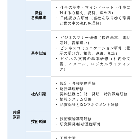
仕事の基本・マインドセット（仕事に
対する心構え、姿勢、進め方）
職務
共通教育
意識醸成
日経読み方研修（当社を取り巻く環境
と世の中の流れを理解）
ビジネスマナー研修（接遇基本、電話
応対、言葉遣い）
ビジネスコミュニケーション研修（指
共通教育
基本知識
示の受け方、報告、連絡、相談）
ビジネス文書の基本研修（社内外文
書、ｅメール、ロジカルライティン
グ）
規定・各種制度理解
財務基礎研修
共通教育
社内知識
契約法務と知財・発明・特許戦略研修
情報システム研修
品質保証とISOマネジメント研修
共通
教育
技術概論基礎研修
共通教育
技術知識
研究開発/解析基礎研修
工場実習